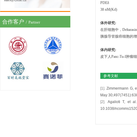
sales@crene.cn
PDEδ
38 nM(Kd)
合作客户
/
Partner
体外研究:
在肝细胞中，Deltara
胰腺导管腺癌细胞的增
体内研究:
皮下人Panc-Tu-I肿
参考文献
[1].
Zimmermann G, et 
May 30;497(7451):63
[2].
Agalioti T, et 
10.1038/ncomms1520