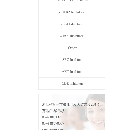
- DNA/RNA Inhibitors
- HER2 Inhibitors
- Raf Inhibitors
- JAK Inhibitors
- Others
- SRC Inhibitors
- AKT Inhibitors
- CDK Inhibitors
浙江省台州市椒江开发大道东段288号
万达广场2号楼
0576-88813233
0576-88670057