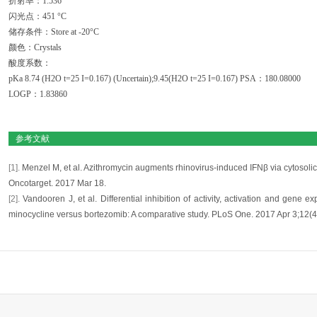
折射率：1.536
闪光点：451 °C
储存条件：Store at -20°C
颜色：Crystals
酸度系数：
pKa 8.74 (H2O t=25 I=0.167) (Uncertain);9.45(H2O t=25 I=0.167) PSA：180.08000
LOGP：1.83860
参考文献
[1].
Menzel M, et al. Azithromycin augments rhinovirus-induced IFNβ via cytosol
Oncotarget. 2017 Mar 18.
[2].
Vandooren J, et al. Differential inhibition of activity, activation and gene
minocycline versus bortezomib: A comparative study. PLoS One. 2017 Apr 3;12(