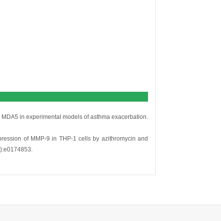
ic MDA5 in experimental models of asthma exacerbation.
 expression of MMP-9 in THP-1 cells by azithromycin and
4):e0174853.