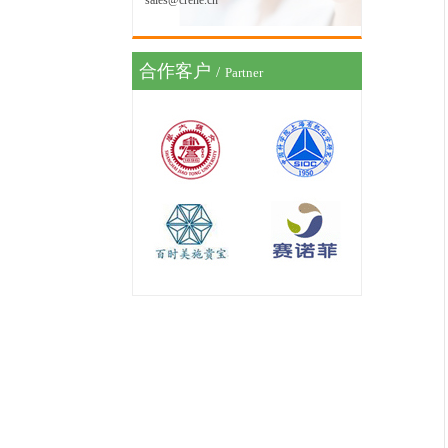
sales@crene.cn
合作客户
/
Partner