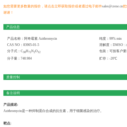
如您需要更多数量的报价，请点击立即获取报价或者通过电子邮件
sales@crene.cn
把
谢谢！
产品信息
产品名称：阿奇霉素 Azithromycin
纯度：99% min
CAS NO：83905-01-5
溶解度：DMSO : ≥ 1
分子式：C
H
N
O
包装：可按客户要
3
8
7
2
2
1
2
分子量：748.984
贮存：-20℃
质量控制
备注说明
产品描述:
Azithromycin是一种抑制蛋白合成的抗生素，用于细菌感染的治疗。
靶点: