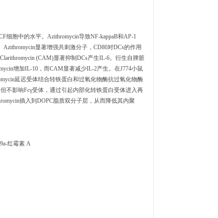
胞中的水平。Azithromycin导致NF-kappaB和AP-1
ithromycin显著增强共刺激分子，CD80对DCs的作用
arithromycin (CAM)显著抑制DCs产生IL-6。衍生自脾脏
in增加IL-10，而CAM显著减少IL-2产生。在J774小鼠
hromycin延迟受体结合转铁蛋白和过氧化物酶抗过氧化物酶
体，但不影响Fcγ受体，通过引起内部化转铁蛋白受体进入再
omycin插入到DOPC脂质双分子层，从而降低其内聚
9a-红霉素 A