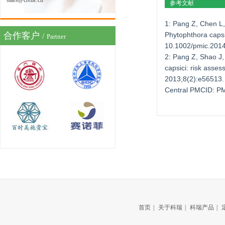
sales@crene.cn
参考文献
1: Pang Z, Chen L,
合作客户
Phytophthora capsi
/
Partner
10.1002/pmic.201
2: Pang Z, Shao J,
capsici: risk asse
2013;8(2):e56513.
Central PMCID: P
首页
|
关于科瑞
|
科瑞产品
|