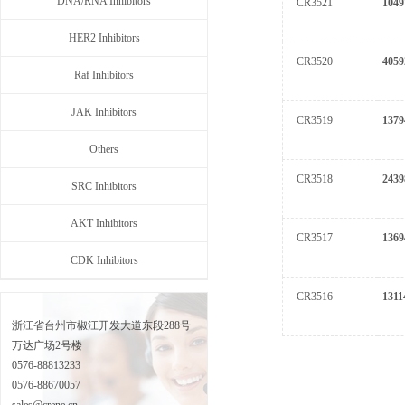
DNA/RNA Inhibitors
CR3521
1049
HER2 Inhibitors
CR3520
4059
Raf Inhibitors
JAK Inhibitors
CR3519
1379
Others
CR3518
2439
SRC Inhibitors
AKT Inhibitors
CR3517
1369
CDK Inhibitors
CR3516
1311
浙江省台州市椒江开发大道东段288号
万达广场2号楼
0576-88813233
0576-88670057