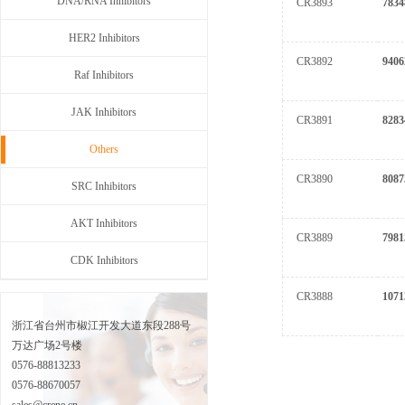
DNA/RNA Inhibitors
CR3893
7834
HER2 Inhibitors
CR3892
9406
Raf Inhibitors
JAK Inhibitors
CR3891
8283
Others
CR3890
8087
SRC Inhibitors
AKT Inhibitors
CR3889
7981
CDK Inhibitors
CR3888
1071
浙江省台州市椒江开发大道东段288号
万达广场2号楼
0576-88813233
0576-88670057