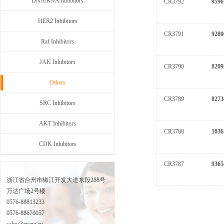
DNA/RNA Inhibitors
CR3792
9596
HER2 Inhibitors
CR3791
9280
Raf Inhibitors
JAK Inhibitors
CR3790
8209
Others
CR3789
8273
SRC Inhibitors
AKT Inhibitors
CR3788
1036
CDK Inhibitors
CR3787
9365
浙江省台州市椒江开发大道东段288号
万达广场2号楼
0576-88813233
0576-88670057