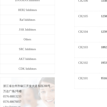
DNA/RNA Inhibitors
CR2106
5338
HER2 Inhibitors
CR2105
1258
Raf Inhibitors
JAK Inhibitors
CR2104
1259
Others
CR2103
1892
SRC Inhibitors
AKT Inhibitors
CR2102
1953
CDK Inhibitors
CR2101
9516
浙江省台州市椒江开发大道东段288号
万达广场2号楼
0576-88813233
0576-88670057