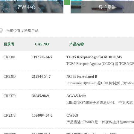
产品中心
客户定制
当前位置：科瑞产品
目录号
CAS NO
产品名称
CR2381
1197300-24-5
TGR5 Receptor Agonist MDK00245
TGR5 Receptor Agonist (CCDC) 是 TGR
CR2380
212844-54-7
NG 95 Purvalanol B
Purvalanol B(NG-95)是CDK抑制剂，对cdc2/cycl
CR2379
36945-98-9
AG-3-5 Icilin
Icilin是TRPM8离子通道激动剂。 中文名称： 1-(
CR2378
1594094-64-0
CW069
产品描述: CW069 是一种变构选择性microtubule 