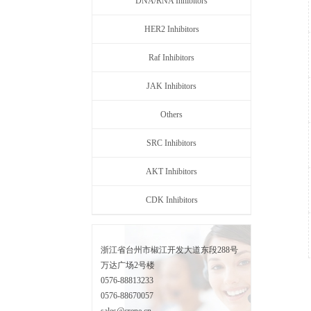
DNA/RNA Inhibitors
HER2 Inhibitors
Raf Inhibitors
JAK Inhibitors
Others
SRC Inhibitors
AKT Inhibitors
CDK Inhibitors
浙江省台州市椒江开发大道东段288号
万达广场2号楼
0576-88813233
0576-88670057