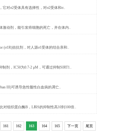
tor激动剂，它对σ2受体具有选择性，对σ2受体和σ..
sigma-2受体激动剂，能引发癌细胞的死亡，并在体内..
ptor (σ1R)拮抗剂，对人源σ1受体的结合亲和..
制剂，IC50为0.7-2 μM，可通过抑制SIRT1..
igotin; Dian III)可诱导急性髓性白血病的凋亡..
制剂，比对组织蛋白酶B，L和S的抑制性高10到100倍..
161
162
163
164
165
下一页
尾页