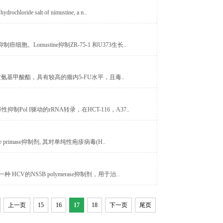
ochloride salt of nimustine, a n..
细胞。Lomustine抑制ZR-75-1 和U373生长..
氟嘧啶氨基甲酸酯，具有较高的瘤内5-FU水平，且毒..
选择性抑制Pol I驱动的rRNA转录，在HCT-116，A37..
icase primase抑制剂, 其对单纯性疱疹病毒(H..
7) 是一种 HCV的NS5B polymerase抑制剂，用于治..
上一页
15
16
17
18
下一页
尾页