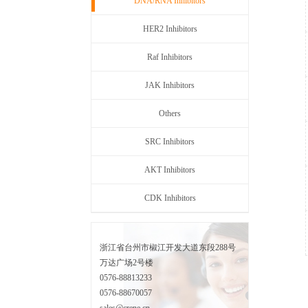
DNA/RNA Inhibitors
HER2 Inhibitors
Raf Inhibitors
JAK Inhibitors
Others
SRC Inhibitors
AKT Inhibitors
CDK Inhibitors
浙江省台州市椒江开发大道东段288号
万达广场2号楼
0576-88813233
0576-88670057