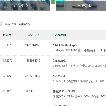
产品中心
客户定制
当前位置：科瑞产品
目录号
CAS NO
产品名称
CR1275
912999-49-6
AT-13387 Onalespib
Onalespib (AT13387) 是一种有效的 Hsp90
CR1272
888216-25-9
Ganetespib
Ganetespib是一种热休克蛋白90 (HSP
CR1209
587871-26-9
KU-55933
KU-55933 是有效的 ATM 抑制剂，IC50 和 K
CR1076
52-24-4
噻替派 Thio-TEPA
噻替派Thio-TEPA 是一种 DNA 烷化剂 (DN