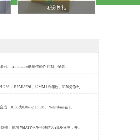
积分换礼
眼部。Trifluridine剂量依赖性抑制小鼠骨..
266， RPMI8226，和MM1.S细胞，IC50分别约..
C50为0.067-2.15 μM。Nelarabine在T..
氧腺苷的类似物，能够与dATP竞争性地结合到DNA中，并..