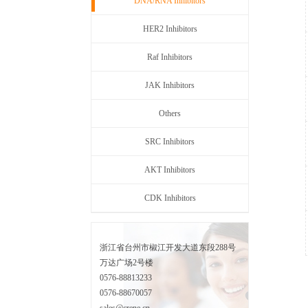
DNA/RNA Inhibitors
HER2 Inhibitors
Raf Inhibitors
JAK Inhibitors
Others
SRC Inhibitors
AKT Inhibitors
CDK Inhibitors
浙江省台州市椒江开发大道东段288号
万达广场2号楼
0576-88813233
0576-88670057