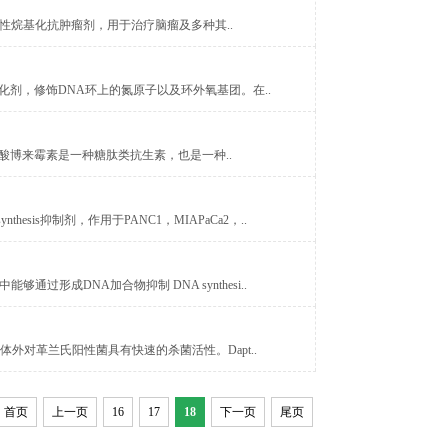
非特异性烷基化抗肿瘤剂，用于治疗脑瘤及多种其..
SN-1烷化剂，修饰DNA环上的氮原子以及环外氧基团。在..
125066)硫酸博来霉素是一种糖肽类抗生素，也是一种..
synthesis抑制剂，作用于PANC1，MIAPaCa2，..
能够通过形成DNA加合物抑制 DNA synthesi..
，在体外对革兰氏阳性菌具有快速的杀菌活性。Dapt..
首页
上一页
16
17
18
下一页
尾页