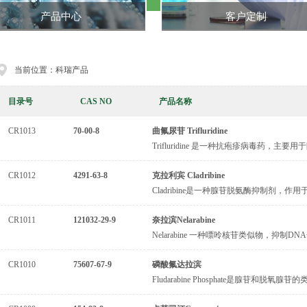
产品中心
客户定制
当前位置：科瑞产品
目录号
CAS NO
产品名称
CR1013
70-00-8
曲氟尿苷 Trifluridine
Trifluridine 是一种抗疱疹病毒药，主要用于
CR1012
4291-63-8
克拉利宾 Cladribine
Cladribine是一种腺苷脱氨酶抑制剂，作用于U
CR1011
121032-29-9
奈拉滨Nelarabine
Nelarabine 一种嘌呤核苷类似物，抑制DNA合成，I
CR1010
75607-67-9
磷酸氟达拉滨
Fludarabine Phosphate是腺苷和脱