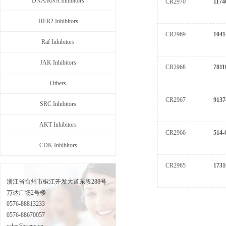
DNA/RNA Inhibitors
CR2970
1174
HER2 Inhibitors
CR2969
1041
Raf Inhibitors
JAK Inhibitors
CR2968
7811
Others
CR2967
9137
SRC Inhibitors
AKT Inhibitors
CR2966
514-
CDK Inhibitors
CR2965
1731
浙江省台州市椒江开发大道东段288号
万达广场2号楼
0576-88813233
0576-88670057